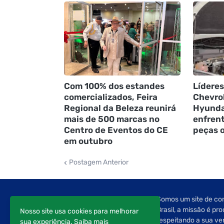
Com 100% dos estandes
Líderes
comercializados, Feira
Chevrol
Regional da Beleza reunirá
Hyunda
mais de 500 marcas no
enfren
Centro de Eventos do CE
peças o
em outubro
Postagem Anterior
Somos um site de com
Brasil, a missão é pr
Nosso site usa cookies para melhorar
respeitando a sua ve
sua experiência.
Saiba mais