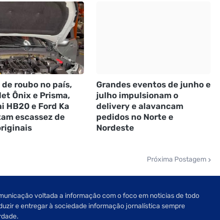
 de roubo no país,
Grandes eventos de junho e
et Ônix e Prisma,
julho impulsionam o
i HB20 e Ford Ka
delivery e alavancam
tam escassez de
pedidos no Norte e
riginais
Nordeste
Próxima Postagem
unicação voltada a informação com o foco em noticias de todo
oduzir e entregar à sociedade informação jornalística sempre
rdade.