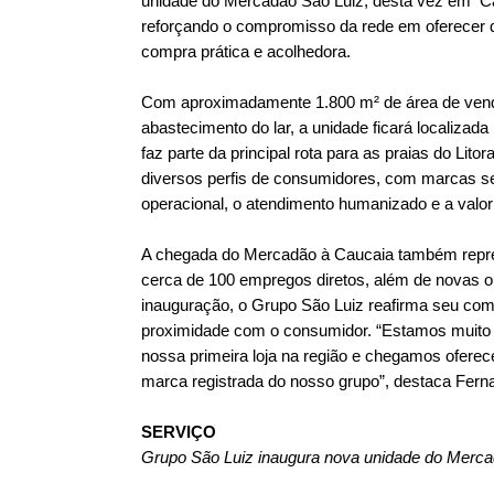
unidade do Mercadão São Luiz, desta vez em Cauc
reforçando o compromisso da rede em oferecer qu
compra prática e acolhedora.
Com aproximadamente 1.800 m² de área de venda
abastecimento do lar, a unidade ficará localizad
faz parte da principal rota para as praias do Li
diversos perfis de consumidores, com marcas sel
operacional, o atendimento humanizado e a valo
A chegada do Mercadão à Caucaia também repres
cerca de 100 empregos diretos, além de novas o
inauguração, o Grupo São Luiz reafirma seu co
proximidade com o consumidor. “Estamos muito 
nossa primeira loja na região e chegamos oferec
marca registrada do nosso grupo”, destaca Fern
SERVIÇO
Grupo São Luiz inaugura nova unidade do Merca