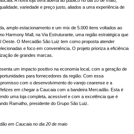
aia. A nova loja será aberta ao público no dia 20 de maio,
alidade, variedade e preço justo, aliados a uma experiência de
, amplo estacionamento e um mix de 5.000 itens voltados ao
a no Harmony Mall, na Via Estruturante, uma região estratégica que
toral Oeste. O Mercadão São Luiz tem como proposta atender
ecionadas e foco em conveniência. O projeto prioriza a eficiência
rização de grandes marcas.
enta um impacto positivo na economia local, com a geração de
portunidades para fornecedores da região. Com essa
mpromisso com o desenvolvimento do varejo cearense e a
felizes em chegar a Caucaia com a bandeira Mercadão. Esta é
endo uma loja completa, acessível e com a excelência que é
ando Ramalho, presidente do Grupo São Luiz.
dão em Caucaia no dia 20 de maio