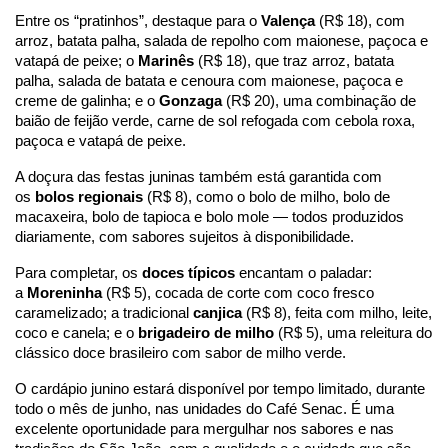
Entre os “pratinhos”, destaque para o
Valença
(R$ 18), com
arroz, batata palha, salada de repolho com maionese, paçoca e
vatapá de peixe; o
Marinês
(R$ 18), que traz arroz, batata
palha, salada de batata e cenoura com maionese, paçoca e
creme de galinha; e o
Gonzaga
(R$ 20), uma combinação de
baião de feijão verde, carne de sol refogada com cebola roxa,
paçoca e vatapá de peixe.
A doçura das festas juninas também está garantida com
os
bolos regionais
(R$ 8), como o bolo de milho, bolo de
macaxeira, bolo de tapioca e bolo mole — todos produzidos
diariamente, com sabores sujeitos à disponibilidade.
Para completar, os
doces típicos
encantam o paladar:
a
Moreninha
(R$ 5), cocada de corte com coco fresco
caramelizado; a tradicional
canjica
(R$ 8), feita com milho, leite,
coco e canela; e o
brigadeiro de milho
(R$ 5), uma releitura do
clássico doce brasileiro com sabor de milho verde.
O cardápio junino estará disponível por tempo limitado, durante
todo o mês de junho, nas unidades do Café Senac. É uma
excelente oportunidade para mergulhar nos sabores e nas