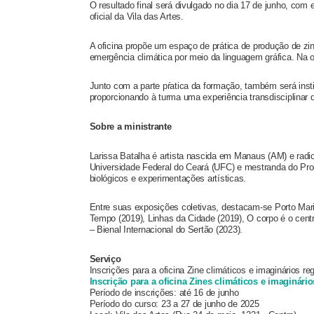
O resultado final será divulgado no dia 17 de junho, com
oficial da Vila das Artes.
A oficina propõe um espaço de prática de produção de zin
emergência climática por meio da linguagem gráfica. Na 
Junto com a parte pŕatica da formação, também será insti
proporcionando à turma uma experiência transdisciplinar d
Sobre a ministrante
Larissa Batalha é artista nascida em Manaus (AM) e radic
Universidade Federal do Ceará (UFC) e mestranda do P
biológicos e experimentações artísticas.
Entre suas exposições coletivas, destacam-se Porto Mari
Tempo (2019), Linhas da Cidade (2019), O corpo é o cent
– Bienal Internacional do Sertão (2023).
Serviço
Inscrições para a oficina Zine climáticos e imaginários r
Inscrição para a oficina Zines climáticos e imaginári
Período de inscrições: até 16 de junho
Período do curso: 23 a 27 de junho de 2025