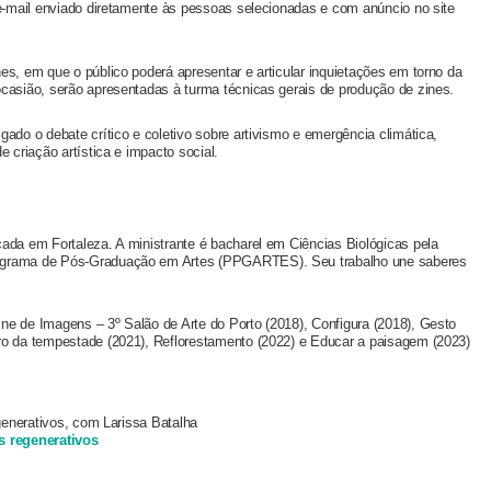
 e-mail enviado diretamente às pessoas selecionadas e com anúncio no site
es, em que o público poderá apresentar e articular inquietações em torno da
ocasião, serão apresentadas à turma técnicas gerais de produção de zines.
gado o debate crítico e coletivo sobre artivismo e emergência climática,
e criação artística e impacto social.
ada em Fortaleza. A ministrante é bacharel em Ciências Biológicas pela
rograma de Pós-Graduação em Artes (PPGARTES). Seu trabalho une saberes
ne de Imagens – 3º Salão de Arte do Porto (2018), Configura (2018), Gesto
ro da tempestade (2021), Reflorestamento (2022) e Educar a paisagem (2023)
egenerativos, com Larissa Batalha
os regenerativos