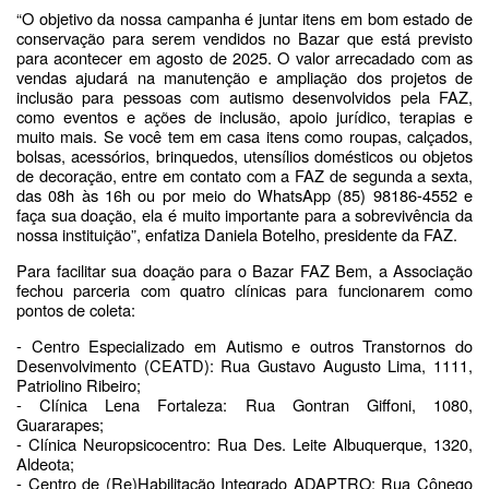
“O objetivo da nossa campanha é juntar itens em bom estado de
conservação para serem vendidos no Bazar que está previsto
para acontecer em agosto de 2025. O valor arrecadado com as
vendas ajudará na manutenção e ampliação dos projetos de
inclusão para pessoas com autismo desenvolvidos pela FAZ,
como eventos e
ações de inclusão, apoio jurídico, terapias e
muito mais.
Se você tem em casa itens como roupas, calçados,
bolsas, acessórios, brinquedos, utensílios domésticos ou objetos
de decoração, entre em contato com a FAZ de segunda a sexta,
das 08h às 16h ou por meio do WhatsApp (85) 98186-4552 e
faça sua doação, ela é muito importante para a sobrevivência da
nossa instituição”, enfatiza Daniela Botelho, presidente da FAZ.
Para facilitar sua doação para o Bazar FAZ Bem, a Associação
fechou parceria com quatro clínicas para funcionarem como
pontos de coleta:
- Centro Especializado em Autismo e outros Transtornos do
Desenvolvimento (CEATD): Rua Gustavo Augusto Lima, 1111,
Patriolino Ribeiro;
- Clínica Lena Fortaleza: Rua Gontran Giffoni, 1080,
Guararapes;
- Clínica Neuropsicocentro: Rua Des. Leite Albuquerque, 1320,
Aldeota;
- Centro de (Re)Habilitação Integrado ADAPTRO: Rua Cônego