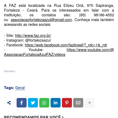
A FAZ está localizada na Rua Elizeu Oriá, 970 Sapiranga,
Fortaleza - Ceará. Para os interessados em falar com a
instituição, os contatos são: (85) 98186-4552
ou
associacaofortalezaazul@gmail.
com
. Conheça mais também
acessando as redes sociais:
- Site:
http://www.faz.org.br/
- Instagram: @fortalezaazul
- Facebook:
https://web.facebook.com/
fazbrasil/?_rdc=1&_rdr
- Youtube:
https://www.youtube.com/@
AssociacaoFortalezaAzulFAZ/
videos
Parceiro
Tags:
Geral
RECOMENDAMOS PAR VOCÊ