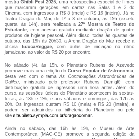
mostra
Ghibli Fest 2025
, uma retrospectiva especial de filmes
que marcaram gerações, em cartaz nas Salas 1 e 2 do
Cinema, com ingressos a R$ 8 (meia) e R$ 16 (inteira). Já no
Teatro Dragão do Mar, de 1º a 3 de outubro, às 19h (exceto
quarta, às 14h), será realizada a
27ª Mostra de Teatro do
Estudante
, com acesso gratuito mediante doação de quatro
produtos de higiene pessoal. Além disso, todas às quartas de
outubro, das 19h às 20h30, a Arena Dragão do Mar recebe a
oficina
EducaReggae
, com aulas de iniciação no ritmo
jamaicano, ao valor de R$ 20 por encontro.
No sábado (4), às 15h, o Planetário Rubens de Azevedo
promove mais uma edição do
Curso Popular de Astronomia
,
desta vez com o tema
As Contribuições Astronômicas de
Galileu
, ministrado pelo professor Rubens Damiglê, com
distribuição gratuita de ingressos uma hora antes. Além do
curso, as sessões lúdicas do Planetário acontecem às sextas-
feiras, às 18h e 19h, e aos sábados e domingos, das 17h às
20h. Os ingressos custam R$ 10 (meia) e R$ 20 (inteira), e
podem ser adquiridos na bilheteria do Planetário ou pelo
site
site.bileto.sympla.com.br/
dragaodomar
.
Ainda no sábado, das 16h às 19h, o Museu de Arte
Contemporânea (MAC-CE) promove a segunda edição da