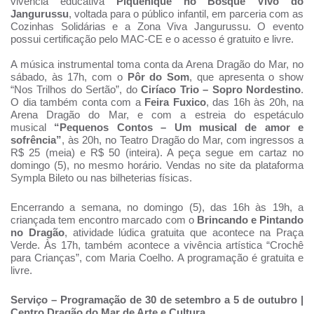
vivência educativa
Piquenique no Bosque Vivo do
Jangurussu
, voltada para o público infantil, em parceria com as
Cozinhas Solidárias e a Zona Viva Jangurussu. O evento
possui certificação pelo MAC-CE e o acesso é gratuito e livre.
A música instrumental toma conta da Arena Dragão do Mar, no
sábado, às 17h, com o
Pôr do Som
, que apresenta o show
“Nos Trilhos do Sertão”, do
Ciríaco Trio – Sopro Nordestino
.
O dia também conta com a
Feira Fuxico
, das 16h às 20h, na
Arena Dragão do Mar, e com a estreia do espetáculo
musical
“Pequenos Contos – Um musical de amor e
sofrência”
, às 20h, no Teatro Dragão do Mar, com ingressos a
R$ 25 (meia) e R$ 50 (inteira). A peça segue em cartaz no
domingo (5), no mesmo horário. Vendas no site da plataforma
Sympla Bileto ou nas bilheterias físicas.
Encerrando a semana, no domingo (5), das 16h às 19h, a
criançada tem encontro marcado com o
Brincando e Pintando
no Dragão
, atividade lúdica gratuita que acontece na Praça
Verde. Às 17h, também acontece a vivência artística “Crochê
para Crianças”, com Maria Coelho. A programação é gratuita e
livre.
Serviço – Programação de 30 de setembro a 5 de outubro |
Centro Dragão do Mar de Arte e Cultura