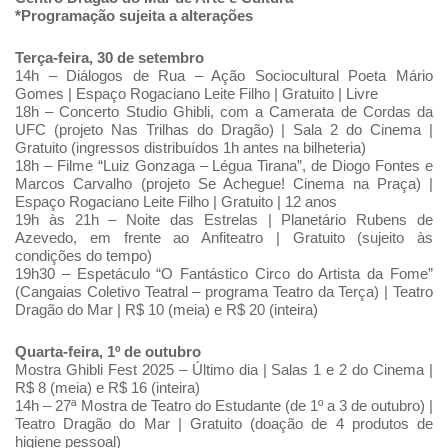
*Programação sujeita a alterações
Terça-feira, 30 de setembro
14h – Diálogos de Rua – Ação Sociocultural Poeta Mário
Gomes | Espaço Rogaciano Leite Filho | Gratuito | Livre
18h – Concerto Studio Ghibli, com a Camerata de Cordas da
UFC (projeto Nas Trilhas do Dragão) | Sala 2 do Cinema |
Gratuito (ingressos distribuídos 1h antes na bilheteria)
18h – Filme “Luiz Gonzaga – Légua Tirana”, de Diogo Fontes e
Marcos Carvalho (projeto Se Achegue! Cinema na Praça) |
Espaço Rogaciano Leite Filho | Gratuito | 12 anos
19h às 21h – Noite das Estrelas | Planetário Rubens de
Azevedo, em frente ao Anfiteatro | Gratuito (sujeito às
condições do tempo)
19h30 – Espetáculo “O Fantástico Circo do Artista da Fome”
(Cangaias Coletivo Teatral – programa Teatro da Terça) | Teatro
Dragão do Mar | R$ 10 (meia) e R$ 20 (inteira)
Quarta-feira, 1º de outubro
Mostra Ghibli Fest 2025 – Último dia | Salas 1 e 2 do Cinema |
R$ 8 (meia) e R$ 16 (inteira)
14h – 27ª Mostra de Teatro do Estudante (de 1º a 3 de outubro) |
Teatro Dragão do Mar | Gratuito (doação de 4 produtos de
higiene pessoal)