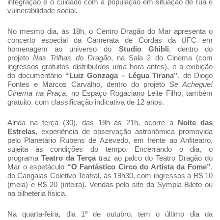
integração e o cuidado com a população em situação de rua e
vulnerabilidade social
.
No mesmo dia, às 18h, o Centro Dragão do Mar apresenta o
concerto especial da Camerata de Cordas da UFC em
homenagem ao universo do
Studio Ghibli
, dentro do
projeto
Nas Trilhas do Dragão
, na Sala 2 do Cinema (com
ingressos gratuitos distribuídos uma hora antes), e a exibição
do documentário
“Luiz Gonzaga – Légua Tirana”
, de Diogo
Fontes e Marcos Carvalho, dentro do projeto
Se Achegue!
Cinema na Praça
, no Espaço Rogaciano Leite Filho, também
gratuito, com classificação indicativa de 12 anos.
Ainda na terça (30), das 19h às 21h, ocorre a
Noite das
Estrelas
, experiência de observação astronômica promovida
pelo Planetário Rubens de Azevedo, em frente ao Anfiteatro,
sujeita às condições do tempo. Encerrando o dia, o
programa
Teatro da Terça
traz ao palco do Teatro Dragão do
Mar o espetáculo
“O Fantástico Circo do Artista da Fome”
,
do Cangaias Coletivo Teatral, às 19h30, com ingressos a R$ 10
(meia) e R$ 20 (inteira). Vendas pelo site da Sympla Bileto ou
na bilheteria física.
Na quarta-feira, dia 1º de outubro, tem o último dia da