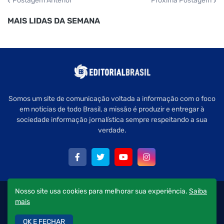
Postagem Anterior
Próxima Postagem
MAIS LIDAS DA SEMANA
Somos um site de comunicação voltada a informação com o foco
em noticias de todo Brasil, a missão é produzir e entregar à
sociedade informação jornalística sempre respeitando a sua
verdade.
Nosso site usa cookies para melhorar sua experiência.
Saiba
Copyright © 2022 Editorial Brasil - Todos os direitos reservados.
mais
Quem Somos
Política de Privacidade
Fale Conosco
OK E FECHAR