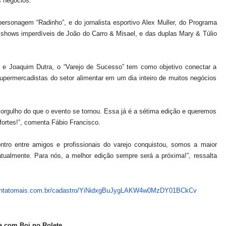
s negócios.
rsonagem “Radinho”, e do jornalista esportivo Alex Muller, do Programa
hows imperdíveis de João do Carro & Misael, e das duplas Mary & Túlio
 e Joaquim Dutra, o “Varejo de Sucesso” tem como objetivo conectar a
 supermercadistas do setor alimentar em um dia inteiro de muitos negócios
rgulho do que o evento se tornou. Essa já é a sétima edição e queremos
fortes!”, comenta Fábio Francisco.
tro entre amigos e profissionais do varejo conquistou, somos a maior
tualmente. Para nós, a melhor edição sempre será a próxima!”, ressalta
ontatomais.com.
br/cadastro/
YiNidxgBuJygLAKW4w0MzDY01BCkCv
da com Boi no Rolete