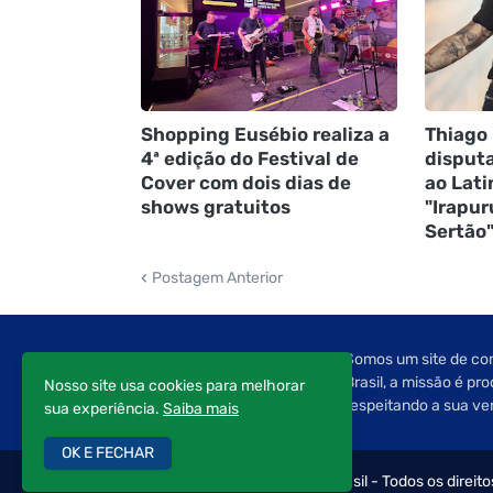
Shopping Eusébio realiza a
Thiago 
4ª edição do Festival de
disput
Cover com dois dias de
ao Lat
shows gratuitos
"Irapur
Sertão
Postagem Anterior
Somos um site de com
Brasil, a missão é pr
Nosso site usa cookies para melhorar
respeitando a sua ve
sua experiência.
Saiba mais
OK E FECHAR
Copyright © 2022 Editorial Brasil - Todos os direit