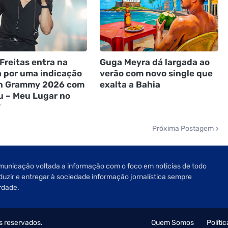
Freitas entra na
Guga Meyra dá largada ao
a por uma indicação
verão com novo single que
in Grammy 2026 com
exalta a Bahia
u – Meu Lugar no
"
Próxima Postagem
unicação voltada a informação com o foco em noticias de todo
oduzir e entregar à sociedade informação jornalística sempre
rdade.
os reservados.
Quem Somos
Políti