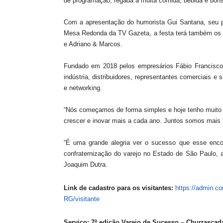
de programação, regada a muita comida, bebida e bon
Com a apresentação do humorista Gui Santana, seu pe
Mesa Redonda da TV Gazeta, a festa terá também os s
e Adriano & Marcos.
Fundado em 2018 pelos empresários Fábio Francisco
indústria, distribuidores, representantes comerciais e
e networking.
“Nós começamos de forma simples e hoje tenho muito o
crescer e inovar mais a cada ano. Juntos somos mais 
“É uma grande alegria ver o sucesso que esse encon
confraternização do varejo no Estado de São Paulo, a
Joaquim Dutra.
Link de cadastro para os visitantes:
https://admin.c
RG/visitante
Serviço: 7ª edição Varejo de Sucesso – Churrasca