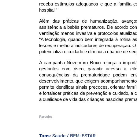
receba estímulos adequados e que a família e
hospital.”
Além das práticas de humanização, avanços
assistência a bebês prematuros. De acordo co
ventilação menos invasiva e protocolos atualiza
“A tecnologia, quando bem integrada à rotina as
lesões e melhora indicadores de recuperação. O
potencializa o cuidado e diminui a chance de se
A campanha Novembro Roxo reforça a importânc
gestantes com risco, garantir acesso a leit
consequências da prematuridade podem envol
desenvolvimento, que exigem acompanhamento a
permite identificar sinais precoces, orientar fam
e fortalecer práticas de prevenção e cuidado, a 
a qualidade de vida das crianças nascidas prem
Parceiro
Tags:
Saúde / BEM-ESTAR