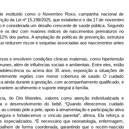
nte instituído como o Novembro Roxo, campanha nacional de
nção da Lei nº 15.198/2025, que estabelece o dia 17 de novembro
o é considerada um desafio crescente de saúde pública. Segundo
tre os dez com maiores índices de nascimentos prematuros no
2% dos partos. A ampliação de políticas de prevenção, estrutura
ínuo reduzem riscos e sequelas associadas aos nascimentos antes
ersos e envolvem condições clínicas maternas, como hipertensão
munes, além de influências sociais e ambientais. Entre eles, estão
na adolescência ou acima dos 35 anos, exposição a situações de
ortemente regiões com menor cobertura de saúde. O cuidado
 ainda durante a gestação, com acompanhamento qualificado, e
ntem acolhimento e suporte integral à família.
ia, do Oto Meireles, valores como atenção individualizada e
ara o desenvolvimento do bebê. “Quando oferecemos cuidado
ao contato pele a pele, apoio à amamentação e participação ativa
gura e fortalecemos o vínculo parental”, afirma. Ela reforça a
is especializados. “É necessário que neonatologia, enfermagem,
 trabalhem de forma coordenada, garantindo que o recém-nascido