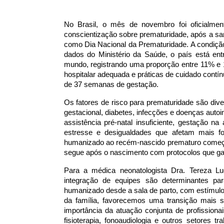
No Brasil, o mês de novembro foi oficialme
conscientização sobre prematuridade, após a sa
como Dia Nacional da
Prematuridade. A condiçã
dados do Ministério da Saúde, o país está en
mundo, registrando uma proporção entre 11% e 1
hospitalar adequada e práticas de cuidado cont
de 37 semanas de gestação.
Os fatores de risco para prematuridade são div
gestacional, diabetes, infecções e doenças autoi
assistência pré-natal insuficiente, gestação 
estresse e desigualdades que afetam mais f
humanizado ao recém-nascido prematuro começa
segue após o nascimento com protocolos que gara
Para a médica neonatologista Dra. Tereza Luc
integração de equipes são determinantes p
humanizado desde a sala de parto, com estímulo 
da família, favorecemos uma transição mais se
importância da atuação conjunta de profissiona
fisioterapia, fonoaudiologia e outros setores