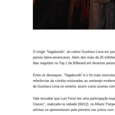
O single “Vagabundo”, do cantor Gusttavo Lima em parc
países latino-americanos. Além dos mais de 25 milhões 
dias seguidos no Top 1 da Billboard em diversos paíse
Entre os destaques, “Vagabundo” é o hit mais executad
referências da cúmbia misturadas ao sertanejo modern
de Gusttavo Lima no exterior, assim como ocorreu com
Vale ressaltar que Luis Fonsi fez uma participação es
Classic", realizada no sábado (06/12), no Allianz Parq
artistas se apresentaram pela primeira vez juntos num