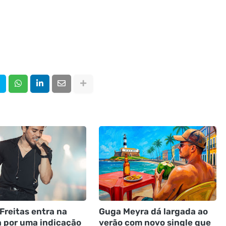
Freitas entra na
Guga Meyra dá largada ao
a por uma indicação
verão com novo single que