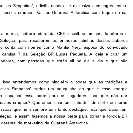
ctica Simpatias”, edição especial e exclusiva com ingredientes
 nossos craques. Vai ter Guaraná Antarctica com toque de sal
, a marca, patrocinadora da CBF, escolheu amigos, familiares e
 Seleção, para receberem as primeiras latinhas desses sabores
ação conta com nomes como Marília Nery, esposa do convocado
do camisa 7 da Seleção BR Lucas Paquetá. A ideia é criar um
ogadores, com pessoas que estão ali no dia a dia e que são
r isso entendemos como ninguém o poder que as tradições e
rctica Simpatias’ traduz um pouquinho do que é essa energia
ra espalhar essa sorte para os jogadores, por que não dar
 nossos craques? Queremos criar um cinturão de sorte em torno
pessoas que nem sempre têm tanto destaque, mas que trabalham
leção, e assim fazemos a nossa parte para tornar a torcida BR
, gerente de marketing de Guaraná Antarctica.