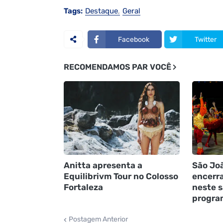
Tags:
Destaque
Geral
Facebook
Twitter
RECOMENDAMOS PAR VOCÊ
Anitta apresenta a
São Joã
Equilibrivm Tour no Colosso
encerr
Fortaleza
neste s
progra
Postagem Anterior