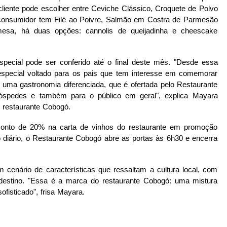
iente pode escolher entre Ceviche Clássico, Croquete de Polvo 
o consumidor tem Filé ao Poivre, Salmão em Costra de Parmesão 
esa, há duas opções: cannolis de queijadinha e cheescake 
pecial pode ser conferido até o final deste mês. "Desde essa 
especial voltado para os pais que tem interesse em comemorar 
 uma gastronomia diferenciada, que é ofertada pelo Restaurante 
óspedes e também para o público em geral", explica Mayara 
 restaurante Cobogó.
onto de 20% na carta de vinhos do restaurante em promoção 
 diário, o Restaurante Cobogó abre as portas às 6h30 e encerra 
enário de características que ressaltam a cultura local, com 
rdestino. "Essa é a marca do restaurante Cobogó: uma mistura 
ofisticado", frisa Mayara.