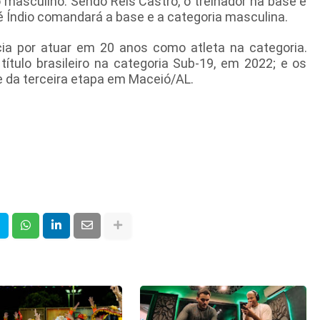
o masculino. Sendo Reis Castro, o treinador na base e
ré Índio comandará a base e a categoria masculina.
cia por atuar em 20 anos como atleta na categoria.
ítulo brasileiro na categoria Sub-19, em 2022; e os
e da terceira etapa em Maceió/AL.