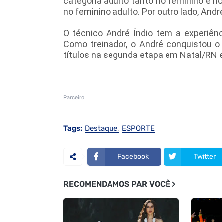
categoria adulto tanto no feminino e n
no feminino adulto. Por outro lado, And
O técnico André Índio tem a experiên
Como treinador, o André conquistou o t
títulos na segunda etapa em Natal/RN 
Parceiro
Tags:
Destaque
ESPORTE
Facebook
Twitter
RECOMENDAMOS PAR VOCÊ