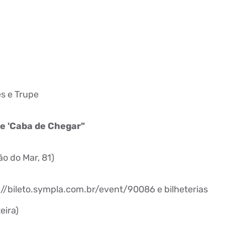
a
s e Trupe
e 'Caba de Chegar"
o do Mar, 81)
s://bileto.sympla.com.br/event/90086 e bilheterias
eira)