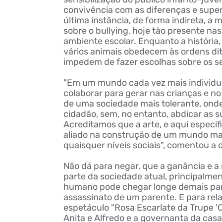
convivência com as diferenças e super
última instância, de forma indireta, 
sobre o bullying, hoje tão presente nas
ambiente escolar. Enquanto a história
vários animais obedecem às ordens dit
impedem de fazer escolhas sobre os s
"Em um mundo cada vez mais individua
colaborar para gerar nas crianças e no
de uma sociedade mais tolerante, onde
cidadão, sem, no entanto, abdicar as su
Acreditamos que a arte, e aqui especif
aliado na construção de um mundo mai
quaisquer níveis sociais", comentou a 
Não dá para negar, que a ganância e 
parte da sociedade atual, principalme
humano pode chegar longe demais par
assassinato de um parente. E para rel
espetáculo "Rosa Escarlate da Trupe 'C
Anita e Alfredo e a governanta da casa