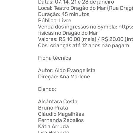
Datas: 07, 14, 21 e 28 de janeiro
Local: Teatro Dragão do Mar (Rua Dragã
Duração: 45 minutos
Público: Livre
Venda dos ingressos no
Sympla
: http
físicas no Dragão do Mar
Valores: R$ 10,00 (meia) / R$ 20,00 (int
Obs
: crianças até 12 anos não pagam
Ficha técnica
Autor: Aldo Evangelista
Direção: Ana Marlene
Elenco:
Alcântara Costa
Bruno Prata
Cláudio Magalhães
Fernanda
Zeballos
Kátia
Arruda
Lira Holanda