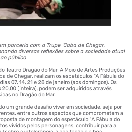
 em parceria com a Trupe 'Caba de Chegar,
nando diversas reflexões sobre a sociedade atual
ao público
do Teatro Dragão do Mar, A Moio de Artes Produções
ba de Chegar, realizam os espetáculos "A Fábula do
dias 07, 14, 21 e 28 de janeiro (aos domingos). Os
 20,00 (inteira), podem ser adquiridos através
sicas no Dragão do Mar.
o um grande desafio viver em sociedade, seja por
erentes, entre outros aspectos que comprometem a
proposta de montagem do espetáculo "A Fábula do
itos vividos pelos personagens, contribuir para a
il sobre a intolerância, a aceitação e a boa