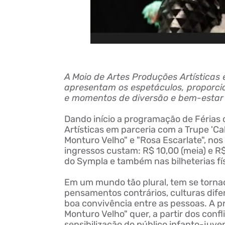
A Moio de Artes Produções Artísticas
apresentam os espetáculos, proporcio
e momentos de diversão e bem-estar 
Dando início a programação de Férias 
Artísticas em parceria com a Trupe 'Ca
Monturo Velho" e "Rosa Escarlate", nos 
ingressos custam: R$ 10,00 (meia) e R$
do
Sympla
e também nas bilheterias fí
Em um mundo tão plural, tem se tornad
pensamentos contrários, culturas dif
boa convivência entre as pessoas. A 
Monturo Velho" quer, a partir dos confl
sensibilização do público infanto-juven