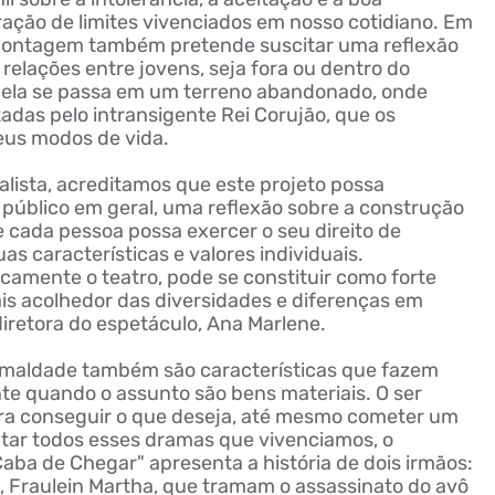
ação de limites vivenciados em nosso cotidiano. Em
a montagem também pretende suscitar uma reflexão
 relações entre jovens, seja fora ou dentro do
, ela se passa em um terreno abandonado, onde
adas pelo intransigente Rei Corujão, que os
eus modos de vida.
lista, acreditamos que este projeto possa
 público em geral, uma reflexão sobre a construção
 cada pessoa possa exercer o seu direito de
as características e valores individuais.
icamente o teatro, pode se constituir como forte
s acolhedor das diversidades e diferenças em
diretora do espetáculo, Ana Marlene.
a maldade também são características que fazem
nte quando o assunto são bens materiais. O ser
a conseguir o que deseja, até mesmo cometer um
atar todos esses dramas que vivenciamos, o
aba de Chegar" apresenta a história de dois irmãos:
,
Fraulein
Martha, que tramam o assassinato do avô