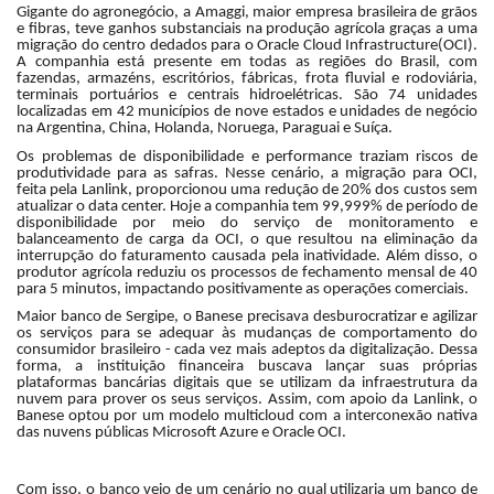
Gigante do agronegócio, a Amaggi, maior empresa brasileira de grãos
e fibras, teve ganhos substanciais na produção agrícola graças a uma
migração do centro dedados para o Oracle Cloud Infrastructure(OCI).
A companhia está presente em todas as regiões do Brasil, com
fazendas, armazéns, escritórios, fábricas, frota fluvial e rodoviária,
terminais portuários e centrais hidroelétricas. São 74 unidades
localizadas em 42 municípios de nove estados e unidades de negócio
na Argentina, China, Holanda, Noruega, Paraguai e Suíça.
Os problemas de disponibilidade e performance traziam riscos de
produtividade para as safras. Nesse cenário, a migração para OCI,
feita pela Lanlink, proporcionou uma redução de 20% dos custos sem
atualizar o data center. Hoje a companhia tem 99,999% de período de
disponibilidade por meio do serviço de monitoramento e
balanceamento de carga da OCI, o que resultou na eliminação da
interrupção do faturamento causada pela inatividade. Além disso, o
produtor agrícola reduziu os processos de fechamento mensal de 40
para 5 minutos, impactando positivamente as operações comerciais.
Maior banco de Sergipe, o Banese precisava desburocratizar e agilizar
os serviços para se adequar às mudanças de comportamento do
consumidor brasileiro - cada vez mais adeptos da digitalização. Dessa
forma, a instituição financeira buscava lançar suas próprias
plataformas bancárias digitais que se utilizam da infraestrutura da
nuvem para prover os seus serviços. Assim, com apoio da Lanlink, o
Banese optou por um modelo multicloud com a interconexão nativa
das nuvens públicas Microsoft Azure e Oracle OCI.
Com isso, o banco veio de um cenário no qual utilizaria um banco de