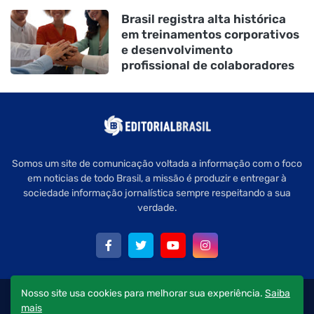
Brasil registra alta histórica
em treinamentos corporativos
e desenvolvimento
profissional de colaboradores
Somos um site de comunicação voltada a informação com o foco
em noticias de todo Brasil, a missão é produzir e entregar à
sociedade informação jornalística sempre respeitando a sua
verdade.
Nosso site usa cookies para melhorar sua experiência.
Saiba
Copyright © 2022 Editorial Brasil - Todos os direitos reservados.
mais