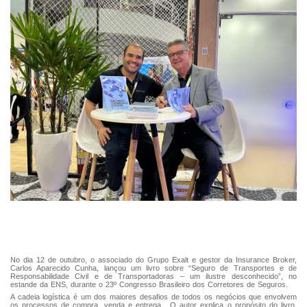
No dia 12 de outubro, o associado do Grupo Exalt e gestor da Insurance Broker,
Carlos Aparecido Cunha, lançou um livro sobre “Seguro de Transportes e de
Responsabilidade Civil e de Transportadoras – um ilustre desconhecido”, no
estande da ENS, durante o 23º Congresso Brasileiro dos Corretores de Seguros.
A cadeia logística é um dos maiores desafios de todos os negócios que envolvem
os processos de compra, venda e entrega.
O autor explica o propósito do livro.