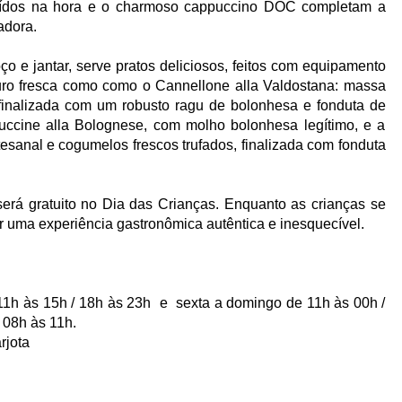
moídos na hora e o charmoso cappuccino DOC completam a
adora.
oço e jantar, serve pratos deliciosos, feitos com equipamento
uro fresca como como o Cannellone alla Valdostana: massa
finalizada com um robusto ragu de bolonhesa e fonduta de
tuccine alla Bolognese, com molho bolonhesa legítimo, e a
esanal e cogumelos frescos trufados, finalizada com fonduta
 será gratuito no Dia das Crianças. Enquanto as crianças se
ar uma experiência gastronômica autêntica e inesquecível.
e 11h às 15h / 18h às 23h e sexta a domingo de 11h às 00h /
 08h às 11h.
rjota