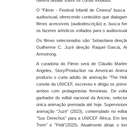
haverá debate sobre os curtas exibidos.
O “Filmin - Festival Infantil de Cinema” busca
audiovisual, oferecendo conteúdos que dialogam
filmes acessíveis (audiodescrição) e, busca fom
os fazeres artísticos voltados para o audiovisual
Os filmes selecionados são: Sebastiana direçã
Guilherme C. Juzé direção Raquel Garcia, 
Armstrong.
A curadoria do Filmin será de Cláudio Martin
Angeles, Story/Production na American Anim
produziu o curta adulto de animação “The Hid
convite da UNICEF, escreveu e dirigiu os prime
ambos com protagonistas femininas. De volta 
ganhador do edital nacional da Ancine, seleci
única animação premiada até hoje. Supervisionou 
animação “Juzé” (2023), contemplado no edita
"Sus Derechos” para a UNICEF África. Em bre
Trem” e "Petit"(2025). Atualmente dirige o l