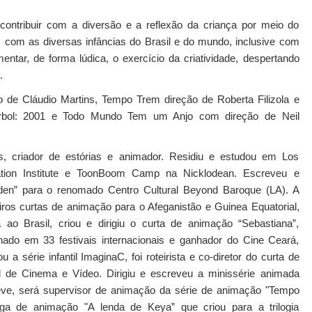
 contribuir com a diversão e a reflexão da criança por meio do
 com as diversas infâncias do Brasil e do mundo, inclusive com
entar, de forma lúdica, o exercício da criatividade, despertando
.
o de Cláudio Martins, Tempo Trem direção de Roberta Filizola e
Arbol: 2001 e Todo Mundo Tem um Anjo com direção de Neil
s, criador de estórias e animador. Residiu e estudou em Los
ation Institute e ToonBoom Camp na Nicklodean. Escreveu e
den” para o renomado Centro Cultural Beyond Baroque (LA). A
iros curtas de animação para o Afeganistão e Guinea Equatorial,
ao Brasil, criou e dirigiu o curta de animação “Sebastiana”,
onado em 33 festivais internacionais e ganhador do Cine Ceará,
a série infantil ImaginaC, foi roteirista e co-diretor do curta de
l de Cinema e Vídeo. Dirigiu e escreveu a minissérie animada
ve, será supervisor de animação da série de animação "Tempo
onga de animação "A lenda de Keya” que criou para a trilogia