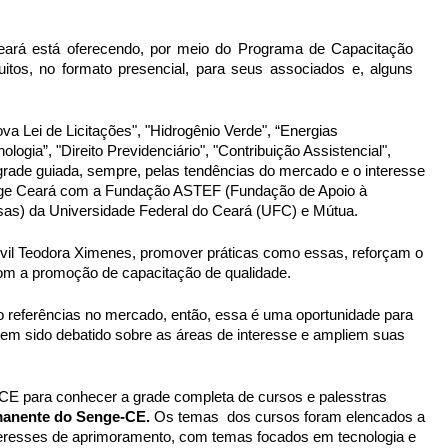
eará está oferecendo, por meio do Programa de Capacitação
tos, no formato presencial, para seus associados e, alguns
a Lei de Licitações", "Hidrogênio Verde", “Energias
ologia”, "Direito Previdenciário", "Contribuição Assistencial",
grade guiada, sempre, pelas tendências do mercado e o interesse
nge Ceará com a Fundação ASTEF (Fundação de Apoio à
sas) da Universidade Federal do Ceará (UFC) e Mútua.
ivil Teodora Ximenes, promover práticas como essas, reforçam o
m a promoção de capacitação de qualidade.
o referências no mercado, então, essa é uma oportunidade para
em sido debatido sobre as áreas de interesse e ampliem suas
CE para conhecer a grade completa de cursos e palesstras
manente do Senge-CE.
Os temas dos cursos foram elencados a
nteresses de aprimoramento, com temas focados em tecnologia e