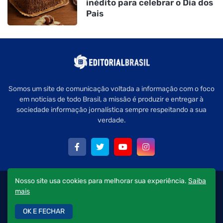
inédito para celebrar o Dia dos
Pais
Somos um site de comunicação voltada a informação com o foco
em noticias de todo Brasil, a missão é produzir e entregar à
sociedade informação jornalística sempre respeitando a sua
verdade.
Nosso site usa cookies para melhorar sua experiência.
Saiba
Copyright © 2022 Editorial Brasil - Todos os direitos reservados.
mais
Quem Somos
Política de Privacidade
Fale Conosco
OK E FECHAR
Anuncie aqui