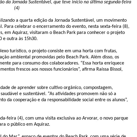
 da Jornada Sustentável, que teve início na última segunda-feira
(4)
alizando a quarta edição da Jornada Sustentável, um movimento
. Para celebrar o encerramento do evento, nesta sexta-feira (8),
as, em Aquiraz, visitaram o Beach Park para conhecer o projeto
 e outra às 15h30.
xo turístico, o projeto consiste em uma horta com frutas,
cação ambiental promovidas pelo Beach Park. Além disso, os
tamente para consumo dos colaboradores. “Essa horta enriquece
mentos frescos aos nossos funcionários”, afirma Raíssa Bissol,
nidade de aprender sobre cultivo orgânico, compostagem,
saudável e sustentável. “As atividades promovem não só a
o da cooperação e da responsabilidade social entre os alunos”,
da-feira (4), com uma visita exclusiva ao Arvorar, o novo parque
ra o público em Aquiraz.
ul do Mar”, espaço de eventos do Beach Park, com uma série de