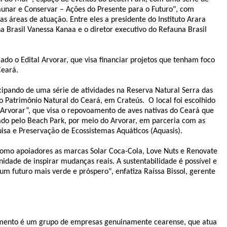
faunar e Conservar – Ações do Presente para o Futuro", com
s áreas de atuação. Entre eles a presidente do Instituto Arara
na Brasil Vanessa Kanaa e o diretor executivo do Refauna Brasil
ado o Edital Arvorar, que visa financiar projetos que tenham foco
Ceará.
cipando de uma série de atividades na Reserva Natural Serra das
o Patrimônio Natural do Ceará, em Crateús. O local foi escolhido
Arvorar”, que visa o repovoamento de aves nativas do Ceará que
ado pelo Beach Park, por meio do Arvorar, em parceria com as
sa e Preservação de Ecossistemas Aquáticos (Aquasis).
como apoiadores as marcas Solar Coca-Cola, Love Nuts e Renovate
idade de inspirar mudanças reais. A sustentabilidade é possível e
um futuro mais verde e próspero", enfatiza Raíssa Bissol, gerente
nimento é um grupo de empresas genuinamente cearense, que atua