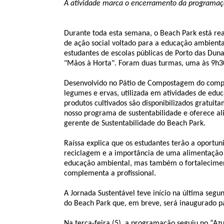
A atividade marca o encerramento da programação
Durante toda esta semana, o Beach Park está re
de ação social voltado para a educação ambiental
estudantes de escolas públicas de Porto das Dun
"Mãos à Horta". Foram duas turmas, uma às 9h30
Desenvolvido no Pátio de Compostagem do comple
legumes e ervas, utilizada em atividades de edu
produtos cultivados são disponibilizados gratui
nosso programa de sustentabilidade e oferece ali
gerente de Sustentabilidade do Beach Park.
Raíssa explica que os estudantes terão a oportu
reciclagem e a importância de uma alimentação 
educação ambiental, mas também o fortaleciment
complementa a profissional.
A Jornada Sustentável teve início na última segun
do Beach Park que, em breve, será inaugurado pa
Na terça-feira (5), a programação seguiu no “Az