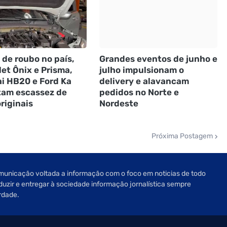
 de roubo no país,
Grandes eventos de junho e
et Ônix e Prisma,
julho impulsionam o
i HB20 e Ford Ka
delivery e alavancam
tam escassez de
pedidos no Norte e
riginais
Nordeste
Próxima Postagem
unicação voltada a informação com o foco em noticias de todo
oduzir e entregar à sociedade informação jornalística sempre
rdade.