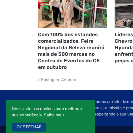
Com 100% dos estandes
Líderes
comercializados, Feira
Chevrol
Regional da Beleza reunirá
Hyunda
mais de 500 marcas no
enfren
Centro de Eventos do CE
peças o
em outubro
Postagem Anterior
Somos um site de com
Brasil, a missão é pr
Nosso site usa cookies para melhorar
respeitando a sua ve
sua experiência.
Saiba mais
OK E FECHAR