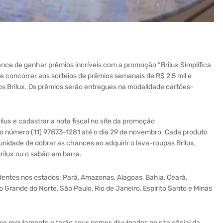
nce de ganhar prêmios incríveis com a promoção “Brilux Simplifica
e concorrer aos sorteios de prêmios semanais de R$ 2,5 mil e
os Brilux. Os prêmios serão entregues na modalidade cartões-
ilux e cadastrar a nota fiscal no site da promoção
lo número (11) 97873-1281 até o dia 29 de novembro. Cada produto
nidade de dobrar as chances ao adquirir o lava-roupas Brilux,
Brilux ou o sabão em barra.
dentes nos estados: Pará, Amazonas, Alagoas, Bahia, Ceará,
 Grande do Norte, São Paulo, Rio de Janeiro, Espírito Santo e Minas
e regulamento e terão seus nomes divulgados no site oficial da