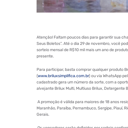
Atenção! Faltam poucos dias para garantir sua cha
Seus Boletos”. Até o dia 29 de novembro, você pod
sorteio mensal de R$10 mil mais um ano de produt
presente.
Para participar, basta comprar qualquer produto Br
(
www.briluxsimplifica.com.br
) ou via WhatsApp pe
cadastrado gera um número da sorte, com a oportu
alvejante Brilux Multi, Multiuso Brilux, Detergente 
A promoção é válida para maiores de 18 anos resi
Maranhão, Paraíba, Pernambuco, Sergipe, Piauí, Rio
Gerais.
Os vencedores serão definidos por sorteio conform