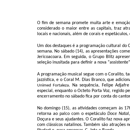
O fim de semana promete muita arte e emoção 
considerado o maior entre as capitais, traz at
locais e nacionais, além de corais e espetáculos
Um dos destaques é a programação cultural do Ce
semana. No sábado (14), as apresentações com
Jericoacoara. Em seguida, o Grupo Blitz aprese
seleção inusitada para definir a nova “assistent
A programação musical segue com o Coralito, tam
jazzística, e o Coral M. Dias Branco, que adicio
. Na sequência, Felipe Adjaf
Unimed Fortaleza
especial, enquanto o Octeto Porta Voz, regido p
encerramento no sábado fica por conta do cant
No domingo (15), as atividades começam às 17h
retorna ao palco com o espetáculo
Doce Natal
Doçura e seus ajudantes. O Coralito faz nova ap
com clássicos natalinos. Também são atrações 