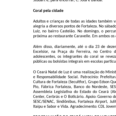
Studart e, para encerrar, C. Jota e Banda.
Coral pela cidade
Adultos e crianças de todas as idades também vã
alegria a diversos pontos de Fortaleza. No sába
Luiz, no bairro Castelão. No domingo, o percur
próxima ao restaurante Caravelle. Em ambos os d
Além disso, diariamente, até o dia 23 de deze
Excelsior, na Praça do Ferreira, no Centro
adolescentes, os integrantes do coral se reve
públicas ou bolsistas integrais em escolas particu
O Ceará Natal de Luz é uma realização do Ministé
e Responsabilidade Social. Patrocínio: Prefeit
Cultura de Fortaleza (Secultfor), Grupo Edson Qu
Pio, Fábrica Fortaleza, Banco do Nordeste, SES
Assembleia Legislativa do Estado do Ceará (A
Center, Cerbrás e O Boticário. Apoio: Governo d
SESC/SENAC, Sindiônibus, Fortaleza Airport, Ju
Itaipu e Sabor e Vida.
Agradecimento: CDL Jovem