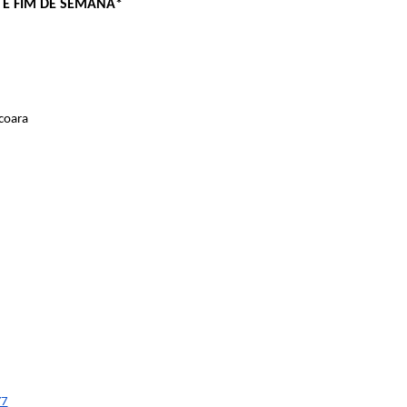
E FIM DE SEMANA*
coara
Y7