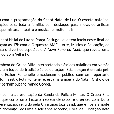
com a programação do Ceará Natal de Luz. O evento natalino,
rações para toda a família, com destaque para shows de artistas
, que misturam teatro e música, e muito mais.
ará Natal de Luz na Praça Portugal, que tem início neste final de
eçam às 17h com a Orquestra AME – Arte, Música e Educação, de
nta o divertido espetáculo
A Nova Rena do Noel
, que revela uma
e” do Bom Velhinho.
bém do Grupo Blitz, interpretando clássicos natalinos em versão
na um toque de tradição às celebrações. Esta
atração é apoiada pela
re e Esther Fontenelle emocionam o público com um repertório
elo maestro Poty Fontenelle, espalha a magia do Natal. O show de
or pernambucano Nando Cordel.
 com a apresentação da Banda da Polícia Militar. O Grupo Blitz
, que conta uma história repleta de sabor e diversão com Dona
resentação, seguido pela Christmas Jazz Band, que embala a noite
no domingo Leo Lima e Adrianne Moreno, Coral da Fundação Beto