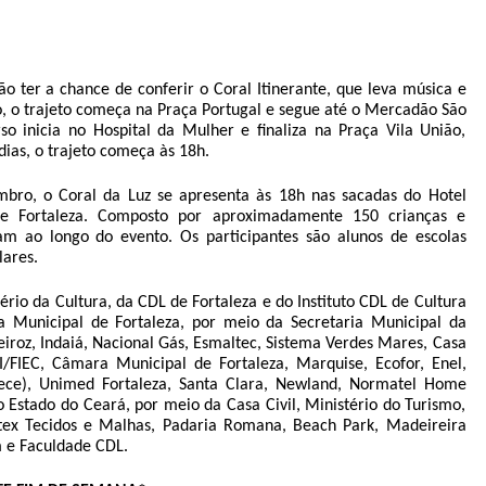
o ter a chance de conferir o Coral Itinerante, que leva música e
do, o trajeto começa na Praça Portugal e segue até o Mercadão São
so inicia no Hospital da Mulher e finaliza na Praça Vila União,
ias, o trajeto começa às 18h.
mbro, o Coral da Luz se apresenta às 18h nas sacadas do Hotel
 de Fortaleza. Composto por aproximadamente 150 crianças e
zam ao longo do evento. Os participantes são alunos de escolas
lares.
rio da Cultura, da CDL de Fortaleza e do Instituto CDL de Cultura
ura Municipal de Fortaleza, por meio da Secretaria Municipal da
eiroz, Indaiá, Nacional Gás, Esmaltec, Sistema Verdes Mares,
Casa
I/FIEC, Câmara Municipal de Fortaleza, Marquise, Ecofor, Enel,
lece), Unimed Fortaleza, Santa Clara, Newland, Normatel Home
o Estado do Ceará, por meio da Casa Civil, Ministério do Turismo,
litex Tecidos e Malhas, Padaria Romana, Beach Park, Madeireira
 e Faculdade CDL.