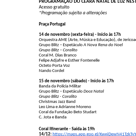
PROGRAMAÇÃO DO CEARÁ NATAL DE LUZ NEST
Acesso gratuito
*Programação sujeita a alterações
Praça Portugal
14 de novembro (sexta-feira) - Início às 17h
Orquestra AME (Arte, Música e Educação), de Jericoa
Grupo Blitz – Espetáculo
A Nova Rena do Noel
Grupo Blitz – Coralito
Coral M. Dias Branco
Felipe Adjafre e Esther Fontenelle
Octeto Porta Voz
Nando Cordel
15 de novembro (sábado) - Início às 17h
Banda da Polícia Militar
Grupo Blitz – Espetáculo
Doce Natal
Grupo Blitz - Coralito
Christmas Jazz Band
Leo Lima e Adrianne Moreno
Coral da Fundação Beto Studart
C. Jota e Banda
Coral Itinerante - Saída às 19h
14/12:
https://maps.app.goo.gl/
KwejDewN41TzkTy