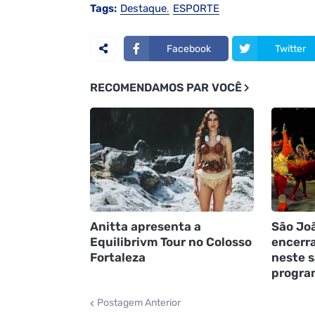
Tags:
Destaque
ESPORTE
Facebook
Twitter
RECOMENDAMOS PAR VOCÊ
Anitta apresenta a
São Joã
Equilibrivm Tour no Colosso
encerr
Fortaleza
neste s
progra
Postagem Anterior