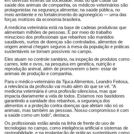
em diversas esferas da sociedade. Mais do que cuidar da
saúde dos animais de companhia, os médicos-veterinários são
protagonistas na segurança alimentar, na saúde pública, no
meio ambiente e no fortalecimento do agronegócio — uma das
forças motrizes da economia brasileira.
A medicina veterinária está na base de cadeias produtivas que
alimentam milhões de pessoas. É por meio do trabalho
minucioso dos profissionais que rebanhos são mantidos
saudáveis, surtos de doenças são controlados, alimentos de
origem animal chegam seguros à mesa da população e práticas
sustentáveis se tornam possíveis no campo.
Eles atuam no controle sanitário, na inspeção de produtos como
carnes, leite e ovos, na pesquisa em genética, nutrição e
reprodução animal, além de promoverem o bem- estar de
animais de produção e companhia.
Para o médico-veterinário da Tijuca Alimentos, Leandro Feitosa,
a relevância da profissão vai muito além do que se vê. “A
medicina veterinária é uma profissão silenciosa, mas que
impacta diariamente a vida de todos. Estamos nos bastidores
garantindo a sanidade dos rebanhos, a segurança dos
alimentos e a proteção contra doenças que afetam não só os
animais, mas também as pessoas. Nosso compromisso
é com
a saúde como um todo”, destaca.
Os profissionais estão ainda na linha de frente do uso de
tecnologias no campo, como inteligência artificial e sistemas de
rastreabilidade, e na implantação de práticas sustentáveis como