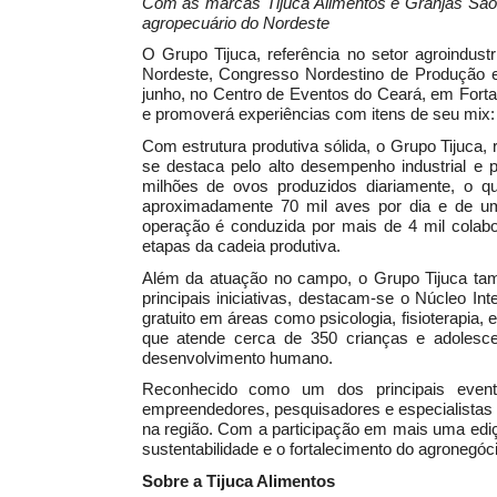
Com as marcas Tijuca Alimentos e Granjas São 
agropecuário do Nordeste
O Grupo Tijuca, referência no setor agroindu
Nordeste, Congresso Nordestino de Produção e
junho, no Centro de Eventos do Ceará, em Fort
e promoverá experiências com itens de seu mix: 
Com estrutura produtiva sólida, o Grupo Tijuca,
se destaca pelo alto desempenho industrial e 
milhões de ovos produzidos diariamente, o q
aproximadamente 70 mil aves por dia e de uma
operação é conduzida por mais de 4 mil colab
etapas da cadeia produtiva.
Além da atuação no campo, o Grupo Tijuca tam
principais iniciativas, destacam-se o Núcleo I
gratuito em áreas como psicologia, fisioterapia,
que atende cerca de 350 crianças e adolesce
desenvolvimento humano.
Reconhecido como um dos principais event
empreendedores, pesquisadores e especialistas p
na região. Com a participação em mais uma edi
sustentabilidade e o fortalecimento do agronegóci
Sobre a Tijuca Alimentos