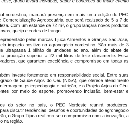
José, grupo levará inovação, sabor e conexões ao maior evento
strial nordestino, marcará presença em mais uma edição do PEC
 Comercialização Agropecuária, que será realizado de 5 a 7 de
aleza. Com um estande de 72 m², o grupo lançará novos produtos
ovos, queijo e cortes de frango.
 representado pelas marcas Tijuca Alimentos e Granjas São José,
pelo impacto positivo no agronegócio nordestino. São mais de 3
ue ultrapassa 1 bilhão de unidades ao ano, além do abate de
 produção superior a 22 mil litros de leite diariamente. Essa
oradores, que garantem excelência e compromisso em todas as
bém investe fortemente em responsabilidade social. Entre suas
ntegrado de Saúde Anjos do Céu (NISA), que oferece atendimento
 enfermagem, psicopedagogia e nutrição, e o Projeto Anjos do Céu,
ntes por meio do esporte, promovendo inclusão, bem-estar e
os do setor no país, o PEC Nordeste reunirá produtores,
ara discutir tendências, desafios e oportunidades do agronegócio
ção, o Grupo Tijuca reafirma seu compromisso com a inovação, a
o na região.