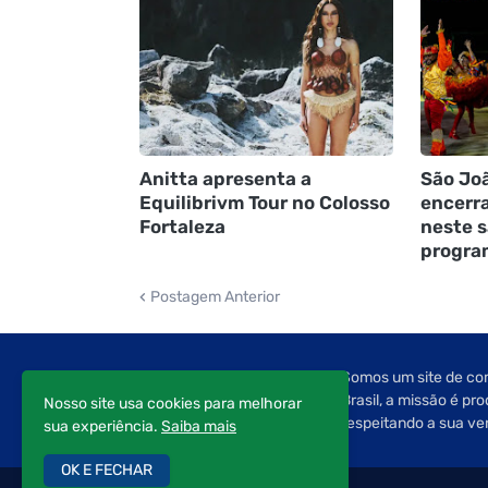
Anitta apresenta a
São Joã
Equilibrivm Tour no Colosso
encerr
Fortaleza
neste s
progra
Postagem Anterior
Somos um site de com
Brasil, a missão é pr
Nosso site usa cookies para melhorar
respeitando a sua ve
sua experiência.
Saiba mais
OK E FECHAR