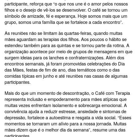
participante, reforça que “o que nos une é o amor pelos nossos
filhos e o desejo de vê-los se desenvolver. O café se tornou um
símbolo de amizade, fé e esperança. Hoje somos mais que um
grupo, somos uma família que se fortalece a cada encontro”.
As reuniões não se limitam às quartas-feiras, quando muitas
mães aguardam as terapias dos filhos. Aos poucos o hábito se
estendeu também para as quintas e se tornou parte da rotina. A
organização acontece por meio de grupos de mensagens em que
surgem ideias para os lanches e confraternizações. Além dos
encontros semanais, já foram promovidas celebrações do Dia
das Mães, festas de fim de ano, dias temáticos como o das
comidas típicas em junho e até reuniões nas casas de algumas
participantes.
Mais do que um momento de descontração, o Café com Terapia
representa inclusão e empoderamento para mães atípicas que
muitas vezes enfrentam isolamento e sobrecarga emocional. A
convivência ajuda a reduzir estresse, ansiedade e sintomas de
depressão, fortalece a autoestima e resgata a vida social. “Esses
momentos se tornaram um alívio para a nossa jornada. Muitas
mães dizem que é o melhor dia da semana”, resume uma das
participantes.