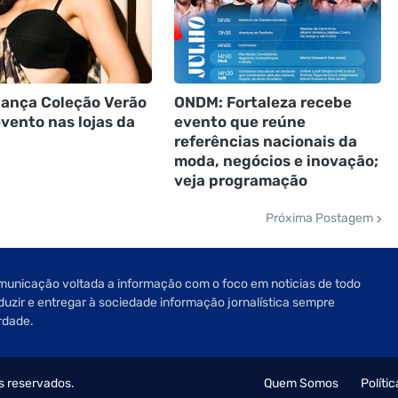
lança Coleção Verão
ONDM: Fortaleza recebe
vento nas lojas da
evento que reúne
referências nacionais da
moda, negócios e inovação;
veja programação
Próxima Postagem
unicação voltada a informação com o foco em noticias de todo
oduzir e entregar à sociedade informação jornalística sempre
rdade.
os reservados.
Quem Somos
Políti