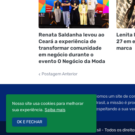
Renata Saldanha levou ao
Lenita 
Ceará a experiência de
27 em e
transformar comunidade
marca
em negócio durante o
evento O Negócio da Moda
Postagem Anterior
Somos um site de com
Brasil, a missão é pr
Nosso site usa cookies para melhorar
respeitando a sua ve
sua experiência.
Saiba mais
OK E FECHAR
Copyright © 2022 Editorial Brasil - Todos os direit