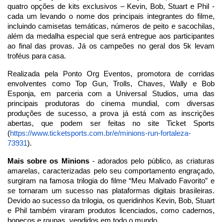
quatro opções de kits exclusivos – Kevin, Bob, Stuart e Phil -
cada um levando o nome dos principais integrantes do filme,
incluindo camisetas temáticas, números de peito e sacochilas,
além da medalha especial que será entregue aos participantes
ao final das provas. Já os campeões no geral dos 5k levam
troféus para casa.
Realizada pela Ponto Org Eventos, promotora de corridas
envolventes como Top Gun, Trolls, Chaves, Wally e Bob
Esponja, em parceria com a Universal Studios, uma das
principais produtoras do cinema mundial, com diversas
produções de sucesso, a prova já está com as inscrições
abertas, que podem ser feitas no site Ticket Sports
(
https://www.ticketsports.com.
br/e/minions-run-fortaleza-
73931
).
Mais sobre os Minions
- adorados pelo público, as criaturas
amarelas, caracterizadas pelo seu comportamento engraçado,
surgiram na famosa trilogia do filme “Meu Malvado Favorito” e
se tornaram um sucesso nas plataformas digitais brasileiras.
Devido ao sucesso da trilogia, os queridinhos Kevin, Bob, Stuart
e Phil também viraram produtos licenciados, como cadernos,
bonecos e roupas, vendidos em todo o mundo.