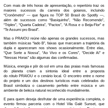
Com mais de três horas de apresentação, o repertório traz os
maiores sucessos da carreira dos goianos, incluindo
“Cronômetro” — que figura no TOP 50 Brasil do Spotify —,
além de sucessos como “Basiquinho”, “Não Recomendo”,
“Triplex”, “Quarta Cadeira”, “Pactos”, “A Rosa e o Beija-Flor” e
“Te Assumi pro Brasil”.
Mas o PRAIOU reúne não apenas os grandes sucessos, mas
também músicas “lado B”, faixas que marcaram a trajetória da
dupla e apareceram nos shows ocasionalmente. Entre elas,
“Que Sorte a Nossa”, “Ao Vivo e os Cores”, “Decide Aí” e
“Nessas Horas” são algumas das confirmadas.
Música, energia e pôr do sol em uma das praias mais famosas
do planeta criam a sintonia ideal entre a proposta
do
rótulo
PRAIOU e o cenário local. O encontro entre o nome
do projeto e um dos destinos turísticos mais celebrados do
Brasil simboliza o casamento perfeito entre música e um
ambiente de beleza natural reconhecido mundialmente.
E para quem deseja desfrutar de uma experiência completa, o
evento firmou parceria com o Hotel Vila Galé Sunset, que