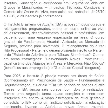
inscritos. Subscrição e Precificação em Seguros de Vida em
Grupos e Massificados – Impactos Técnicos, Contábeis e
Comerciais: Online Ao Vivo, com aulas aos sábados, de 25/10
a 13/12, e 20 inscritos já confirmados.
O Instituto Brasileiro de Atuária (IBA) já possui novos cursos e
relançamentos programados, como um curso online ao vivo
de
assessment
, desenvolvimento pessoal e profissional, em
parceria com uma empresa especialista na área. O curso
gravado de Fundamentos Atuariais Aplicados ao Mercado de
Seguros, previsto para novembro. O relançamento do curso
Rito Processual - Parte I e o desenvolvimento inédito da Parte II
e do "Estudo de Aderência para Tábuas Biométricas". Cursos
em áreas estratégicas: "Desvendando Novas Fronteiras: O
papel distinto dos Atuários em Áreas e Mercados Não Óbvios"
(benefícios aos empregados) e "Gestão de Capital" (seguros).
Para 2026, o instituto já planeja cursos nas áreas de Saúde
(Conhecimento em Precificação de Saúde – Fundamentos e
Regulamentação) e Perícia.
“Em um período de apenas quatro
meses, o IBA lançou seis cursos, com dois já realizados.
Temos uma segunda turma quase completa e cinco com
inscrições em aberto. A visão estratégica da atual gestão é
consolidar o IBA como um instituto solidificado na educação
continuada, levando a Atuária a novas áreas, trazendo