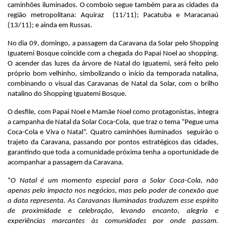
caminhões iluminados. O comboio segue também para as cidades da
região metropolitana: Aquiraz (11/11); Pacatuba e Maracanaú
(13/11); e ainda em Russas.
No dia 09, domingo, a passagem da Caravana da Solar pelo Shopping
Iguatemi Bosque coincide com a chegada do Papai Noel ao shopping.
O acender das luzes da árvore de Natal do Iguatemi, será feito pelo
próprio bom velhinho, simbolizando o início da temporada natalina,
combinando o visual das Caravanas de Natal da Solar, com o brilho
natalino do Shopping Iguatemi Bosque.
O desfile, com Papai Noel e Mamãe Noel como protagonistas, integra
a campanha de Natal da Solar Coca-Cola, que traz o tema “Pegue uma
Coca-Cola e Viva o Natal”. Quatro caminhões iluminados seguirão o
trajeto da Caravana, passando por pontos estratégicos das cidades,
garantindo que toda a comunidade próxima tenha a oportunidade de
acompanhar a passagem da Caravana.
“
O Natal é um momento especial para a Solar Coca-Cola, não
apenas pelo impacto nos negócios, mas pelo poder de conexão que
a data representa. As Caravanas Iluminadas traduzem esse espírito
de proximidade e celebração, levando encanto, alegria e
experiências marcantes às comunidades por onde passam.