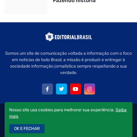
Fazendo história
Somos um site de comunicação voltada a informação com o foco
em noticias de todo Brasil, a missão é produzir e entregar à
sociedade informação jornalística sempre respeitando a sua
verdade.
Nosso site usa cookies para melhorar sua experiência.
Saiba
Copyright © 2022 Editorial Brasil - Todos os direitos reservados.
mais
Quem Somos
Política de Privacidade
Fale Conosco
OK E FECHAR
Anuncie aqui