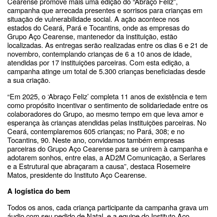
Cearense promove mais uma edição do “Abraço Feliz”,
campanha que arrecada presentes e sorrisos para crianças em
situação de vulnerabilidade social. A ação acontece nos
estados
do Ceará, Pará e Tocantins, onde as empresas do
Grupo Aço Cearense, mantenedor da instituição, estão
localizadas. As entregas serão realizadas entre os dias 6 e 21 de
novembro, contemplando crianças de 6 a 10 anos de idade,
atendidas por 17 instituições parceiras. Com esta edição, a
campanha atinge um total de 5.300 crianças beneficiadas desde
a sua criação.
“Em 2025, o ‘Abraço Feliz’ completa 11 anos de existência e tem
como propósito incentivar o sentimento de solidariedade entre os
colaboradores do Grupo, ao mesmo tempo em que leva amor e
esperança às crianças atendidas pelas instituições parceiras. No
Ceará, contemplaremos 605 crianças; no Pará, 308; e no
Tocantins, 90. Neste ano, convidamos também empresas
parceiras do Grupo Aço Cearense para se unirem à campanha e
adotarem sonhos, entre elas, a AD2M Comunicação, a Serlares
e a Estrutural que abraçaram a causa”, destaca Rosemeire
Matos, presidente do Instituto Aço Cearense.
A logística do bem
Todos os anos, cada criança participante da campanha grava um
áudio com seu pedido de Natal, e a equipe do Instituto Aço