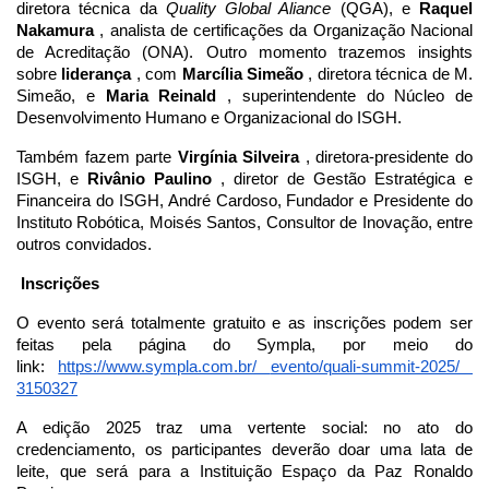
diretora técnica da
Quality Global Aliance
(QGA), e
Raquel
Nakamura
, analista de certificações da Organização Nacional
de Acreditação (ONA). Outro momento trazemos insights
sobre
liderança
, com
Marcília Simeão
, diretora técnica de M.
Simeão, e
Maria Reinald
, superintendente do Núcleo de
Desenvolvimento Humano e Organizacional do ISGH.
Também fazem parte
Virgínia Silveira
, diretora-presidente do
ISGH, e
Rivânio Paulino
, diretor de Gestão Estratégica e
Financeira do ISGH, André Cardoso, Fundador e Presidente do
Instituto Robótica, Moisés Santos, Consultor de Inovação, entre
outros convidados.
Inscrições
O evento será totalmente gratuito e as inscrições podem ser
feitas pela página do Sympla, por meio do
link:
https://www.sympla.com.br/
evento/quali-summit-2025/
3150327
A edição 2025 traz uma vertente social: no ato do
credenciamento, os participantes deverão doar uma lata de
leite, que será para a Instituição Espaço da Paz Ronaldo