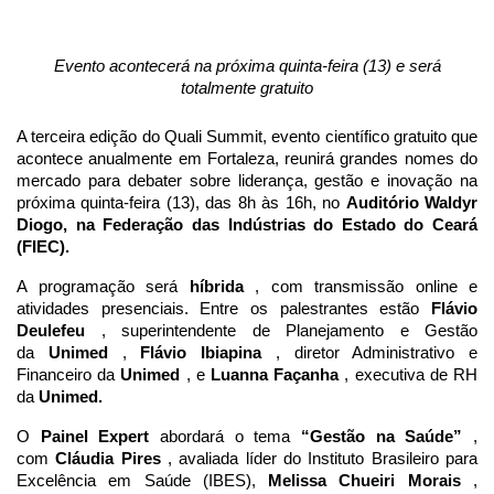
Evento acontecerá na próxima quinta-feira (13) e será
totalmente gratuito
A terceira edição do Quali Summit, evento científico gratuito que
acontece anualmente em Fortaleza, reunirá grandes nomes do
mercado para debater sobre liderança, gestão e inovação na
próxima quinta-feira (13), das 8h às 16h, no
Auditório Waldyr
Diogo, na Federação das Indústrias do Estado do Ceará
(FIEC).
A programação será
híbrida
, com transmissão online e
atividades presenciais. Entre os palestrantes estão
Flávio
Deulefeu
, superintendente de Planejamento e Gestão
da
Unimed
,
Flávio Ibiapina
, diretor Administrativo e
Financeiro da
Unimed
, e
Luanna Façanha
, executiva de RH
da
Unimed.
O
Painel Expert
abordará o tema
“Gestão na Saúde”
,
com
Cláudia Pires
, avaliada líder do Instituto Brasileiro para
Excelência em Saúde (IBES),
Melissa Chueiri Morais
,