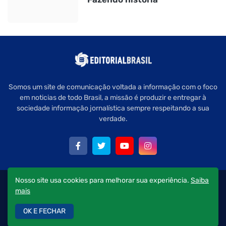
Somos um site de comunicação voltada a informação com o foco
em noticias de todo Brasil, a missão é produzir e entregar à
sociedade informação jornalística sempre respeitando a sua
verdade.
Nosso site usa cookies para melhorar sua experiência.
Saiba
Copyright © 2022 Editorial Brasil - Todos os direitos reservados.
mais
Quem Somos
Política de Privacidade
Fale Conosco
OK E FECHAR
Anuncie aqui