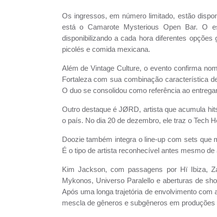
Os ingressos, em número limitado, estão disponí
está o Camarote Mysterious Open Bar. O es
disponibilizando a cada hora diferentes opções
picolés e comida mexicana.
Além de Vintage Culture, o evento confirma nom
Fortaleza com sua combinação característica de
O duo se consolidou como referência ao entregar 
Outro destaque é JØRD, artista que acumula hit
o país.
No dia 20 de dezembro
, ele traz o Tech 
Doozie também integra o line-up com sets que 
É o tipo de artista reconhecível antes mesmo de 
Kim Jackson, com passagens por Hï Ibiza, Z
Mykonos, Universo Paralello e aberturas de sh
Após uma longa trajetória de envolvimento com a
mescla de gêneros e subgêneros em produções de