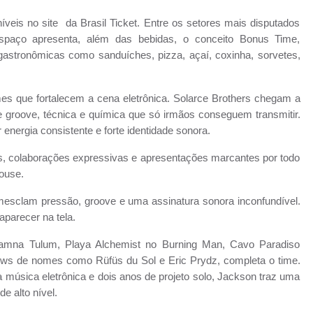
veis no site da Brasil Ticket. Entre os setores mais disputados
paço apresenta, além das bebidas, o conceito Bonus Time,
 gastronômicas como sanduíches, pizza, açaí, coxinha, sorvetes,
es que fortalecem a cena eletrônica. Solarce Brothers chegam a
 groove, técnica e química que só irmãos conseguem transmitir.
energia consistente e forte identidade sonora.
s, colaborações expressivas e apresentações marcantes por todo
House.
mesclam pressão, groove e uma assinatura sonora inconfundível.
aparecer na tela.
amna Tulum, Playa Alchemist no Burning Man, Cavo Paradiso
ows de nomes como Rüfüs du Sol e Eric Prydz, completa o time.
 música eletrônica e dois anos de projeto solo, Jackson traz uma
 alto nível.