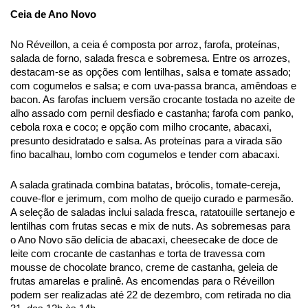
Ceia de Ano Novo
No Réveillon, a ceia é composta por arroz, farofa, proteínas,
salada de forno, salada fresca e sobremesa. Entre os arrozes,
destacam-se as opções com lentilhas, salsa e tomate assado;
com cogumelos e salsa; e com uva-passa branca, amêndoas e
bacon. As farofas incluem versão crocante tostada no azeite de
alho assado com pernil desfiado e castanha; farofa com panko,
cebola roxa e coco; e opção com milho crocante, abacaxi,
presunto desidratado e salsa. As proteínas para a virada são
fino bacalhau, lombo com cogumelos e tender com abacaxi.
A salada gratinada combina batatas, brócolis, tomate-cereja,
couve-flor e jerimum, com molho de queijo curado e parmesão.
A seleção de saladas inclui salada fresca, ratatouille sertanejo e
lentilhas com frutas secas e mix de nuts. As sobremesas para
o Ano Novo são delícia de abacaxi, cheesecake de doce de
leite com crocante de castanhas e torta de travessa com
mousse de chocolate branco, creme de castanha, geleia de
frutas amarelas e pralinê. As encomendas para o Réveillon
podem ser realizadas até 22 de dezembro, com retirada no dia