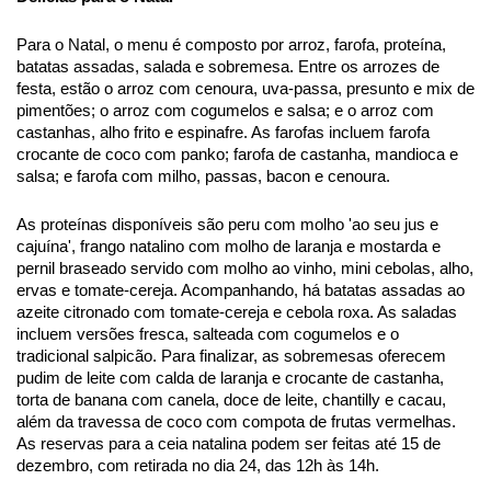
Para o Natal, o menu é composto por arroz, farofa, proteína,
batatas assadas, salada e sobremesa. Entre os arrozes de
festa, estão o arroz com cenoura, uva-passa, presunto e mix de
pimentões; o arroz com cogumelos e salsa; e o arroz com
castanhas, alho frito e espinafre. As farofas incluem farofa
crocante de coco com panko; farofa de castanha, mandioca e
salsa; e farofa com milho, passas, bacon e cenoura.
As proteínas disponíveis são peru com molho
'
ao seu jus e
cajuína
'
, frango natalino com molho de laranja e mostarda e
pernil braseado servido com molho ao vinho, mini cebolas, alho,
ervas e tomate-cereja. Acompanhando, há batatas assadas ao
azeite citronado com tomate-cereja e cebola roxa. As saladas
incluem versões fresca, salteada com cogumelos e o
tradicional salpicão. Para finalizar, as sobremesas oferecem
pudim de leite com calda de laranja e crocante de castanha,
torta de banana com canela, doce de leite, chantilly e cacau,
além da travessa de coco com compota de frutas vermelhas.
As reservas para a ceia natalina podem ser feitas até 15 de
dezembro, com retirada no dia 24, das 12h às 14h.