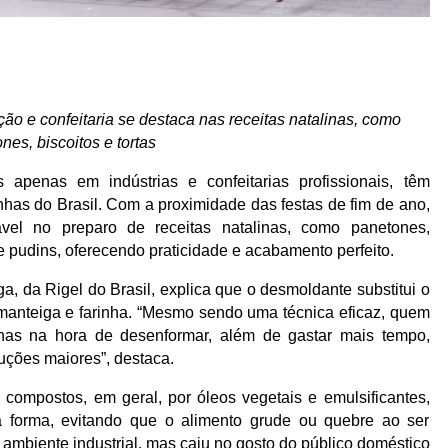
ação e confeitaria se destaca nas receitas natalinas, como
nes, biscoitos e tortas
 apenas em indústrias e confeitarias profissionais, têm
has do Brasil. Com a proximidade das festas de fim de ano,
vel no preparo de receitas natalinas, como panetones,
s e pudins, oferecendo praticidade e acabamento perfeito.
a, da Rigel do Brasil, explica que o desmoldante substitui o
 manteiga e farinha. “Mesmo sendo uma técnica eficaz, quem
lhas na hora de desenformar, além de gastar mais tempo,
uções maiores”, destaca.
compostos, em geral, por óleos vegetais e emulsificantes,
 forma, evitando que o alimento grude ou quebre ao ser
mbiente industrial, mas caiu no gosto do público doméstico