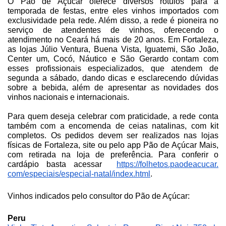
O Pão de Açúcar oferece diversos rótulos para a
temporada de festas, entre eles vinhos importados com
exclusividade pela rede. Além disso, a rede é pioneira no
serviço de atendentes de vinhos, oferecendo o
atendimento no Ceará há mais de 20 anos. Em Fortaleza,
as lojas Júlio Ventura, Buena Vista, Iguatemi, São João,
Center um, Cocó, Náutico e São Gerardo contam com
esses profissionais especializados, que atendem de
segunda a sábado, dando dicas e esclarecendo dúvidas
sobre a bebida, além de apresentar as novidades dos
vinhos nacionais e internacionais.
Para quem deseja celebrar com praticidade, a rede conta
também com a encomenda de ceias natalinas, com kit
completos. Os pedidos devem ser realizados nas lojas
físicas de Fortaleza, site ou pelo app Pão de Açúcar Mais,
com retirada na loja de preferência. Para conferir o
cardápio basta acessar
https://folhetos.paodeacucar.
com/especiais/especial-natal/
index.html
.
Vinhos indicados pelo consultor do Pão de Açúcar:
Peru