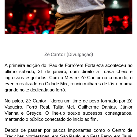
Zé Cantor (Divulgação)
A primeira edição do “Pau de Forró”em Fortaleza aconteceu no
último sábado, 31 de janeiro, com direito à casa cheia e
ingressos esgotados. Com o Mestre Zé Cantor no comando, o
evento realizado no Cidade Mix, reuniu milhares de fãs em uma
grande noite dedicada ao forró.
No palco, Zé Cantor liderou um time de peso formado por Zé
Vaqueiro, Forró Real, Talita Mel, Guilherme Dantas, Júnior
Vianna e Greyce. O line-up trouxe sucessos consagrados,
mantendo o público conectado do início ao fim.
Depois de passar por palcos importantes como o Centro de
Tradições Nordestinas, em São Paulo, e o Fest Berro, em Tauá,