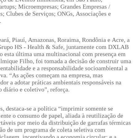
artups; Microempresas; Grandes Empresas /
os; Clubes de Serviços; ONGs, Associações e
.
ará, Piauí, Amazonas, Roraima, Rondônia e Acre, a
 Grupo HS - Health & Safe, juntamente com DXLAB
 esta última uma multinacional com presença em
lmique Filho, foi tomada a decisão de construir uma
tentabilidade e a responsabilidade socioambiental a
ativa. “As ações começam na empresa, mas
or a adotar práticas ambientais responsáveis na
diário e coletivo”, reforça.
s, destaca-se a política “imprimir somente se
ente o consumo de papel, aliada à reutilização de
rtáveis por meio da distribuição de garrafas térmicas
ão de um programa de coleta seletiva com
iclagem, incentivando a economia circular; e a