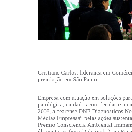
Cristiane Carlos, liderança em Comérc
premiação em São Paulo
Empresa com atuação em soluções para
patológica, cuidados com feridas e tecn
2008, a cearense DNE Diagnósticos Nor
Médias Empresas” pelas ações sustentá
Prêmio Consciência Ambiental Immensi
última terça-feira (2 de junho), no Es