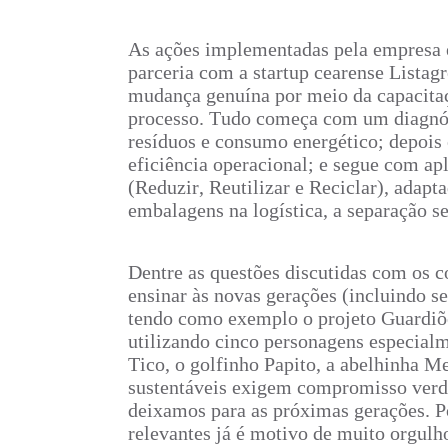
As ações implementadas pela empresa 
parceria com a startup cearense Lista
mudança genuína por meio da capacitaç
processo. Tudo começa com um diagnóst
resíduos e consumo energético; depois
eficiência operacional; e segue com apl
(Reduzir, Reutilizar e Reciclar), adap
embalagens na logística, a separação sel
Dentre as questões discutidas com os c
ensinar às novas gerações (incluindo se
tendo como exemplo o projeto Guardiõ
utilizando cinco personagens especialme
Tico, o golfinho Papito, a abelhinha M
sustentáveis exigem compromisso verda
deixamos para as próximas gerações. Por
relevantes já é motivo de muito orgulho