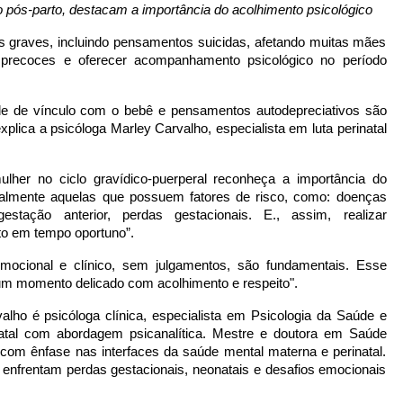
o pós-parto, destacam a importância do acolhimento psicológico
s graves, incluindo pensamentos suicidas, afetando muitas mães
ais precoces e oferecer acompanhamento psicológico no período
ade de vínculo com o bebê e pensamentos autodepreciativos são
xplica a psicóloga Marley Carvalho, especialista em luta perinatal
her no ciclo gravídico-puerperal reconheça a importância do
palmente aquelas que possuem fatores de risco, como: doenças
gestação anterior, perdas gestacionais. E., assim, realizar
to em tempo oportuno”.
emocional e clínico, sem julgamentos, são fundamentais. Esse
 um momento delicado com acolhimento e respeito".
alho é psicóloga clínica, especialista em Psicologia da Saúde e
atal com abordagem psicanalítica. Mestre e doutora em Saúde
, com ênfase nas interfaces da saúde mental materna e perinatal.
 enfrentam perdas gestacionais, neonatais e desafios emocionais